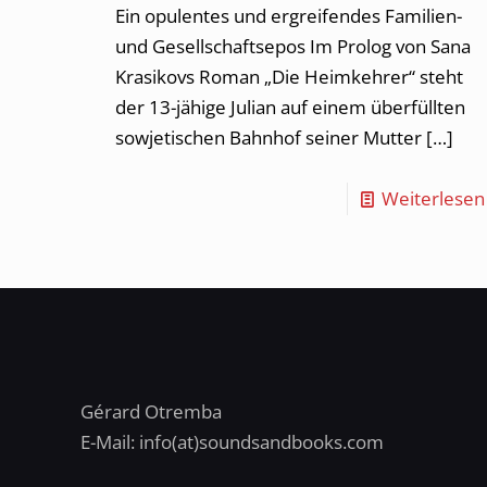
Ein opulentes und ergreifendes Familien-
und Gesellschaftsepos Im Prolog von Sana
Krasikovs Roman „Die Heimkehrer“ steht
der 13-jähige Julian auf einem überfüllten
sowjetischen Bahnhof seiner Mutter
[…]
Weiterlesen
Gérard Otremba
E-Mail: info(at)soundsandbooks.com