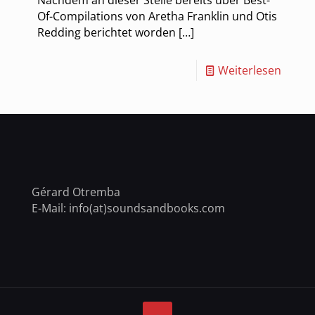
Of-Compilations von Aretha Franklin und Otis
Redding berichtet worden
[…]
Weiterlesen
Gérard Otremba
E-Mail: info(at)soundsandbooks.com